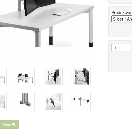
Produktvar
..
rgrößern