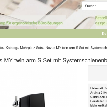
Ko
te
»
Katalog
»
Mehrplatz Sets
»
Novus MY twin arm S Set mit Systemsch
s MY twin arm S Set mit Systemschienenb
3
Lieferzeit:
910
Art.Nr.:
4
GTIN/EAN:
Hersteller:
Mehr Artikel