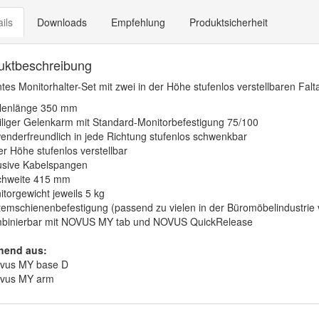
ils
Downloads
Empfehlung
Produktsicherheit
uktbeschreibung
tes Monitorhalter-Set mit zwei in der Höhe stufenlos verstellbaren Fal
lenlänge 350 mm
eiliger Gelenkarm mit Standard-Monitorbefestigung 75/100
enderfreundlich in jede Richtung stufenlos schwenkbar
er Höhe stufenlos verstellbar
lusive Kabelspangen
chweite 415 mm
torgewicht jeweils 5 kg
temschienenbefestigung (passend zu vielen in der Büromöbelindustri
binierbar mit NOVUS MY tab und NOVUS QuickRelease
hend aus:
ovus MY base D
ovus MY arm