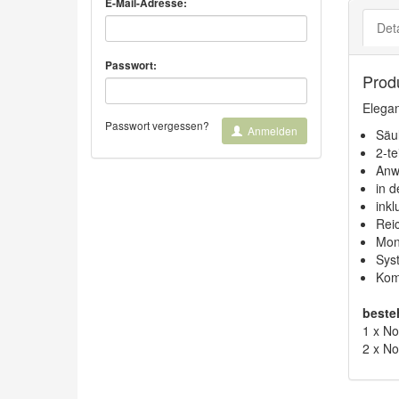
E-Mail-Adresse:
Deta
Passwort:
Prod
Elegan
Passwort vergessen?
Anmelden
Säu
2-t
Anw
in d
ink
Rei
Moni
Sys
Kom
beste
1 x N
2 x N