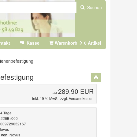
Suchen
ntakt
Kasse
Warenkorb
0
Artikel
ienenbefestigung
efestigung
289,90 EUR
ab
inkl. 19 % MwSt. zzgl.
Versandkosten
-4 Tage
+2269+000
009729052167
Novus
Novus
 von: