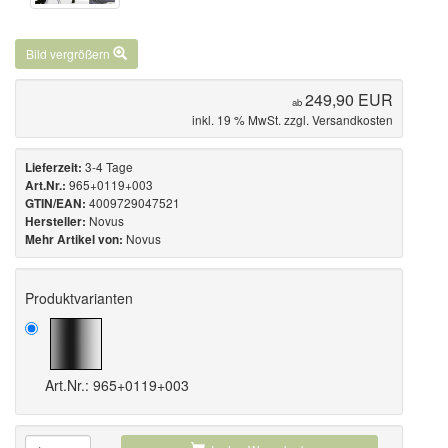
Bild vergrößern
249,90 EUR
ab
inkl. 19 % MwSt. zzgl.
Versandkosten
3-4 Tage
Lieferzeit:
965+0119+003
Art.Nr.:
4009729047521
GTIN/EAN:
Novus
Hersteller:
Novus
Mehr Artikel von:
Produktvarianten
Art.Nr.: 965+0119+003