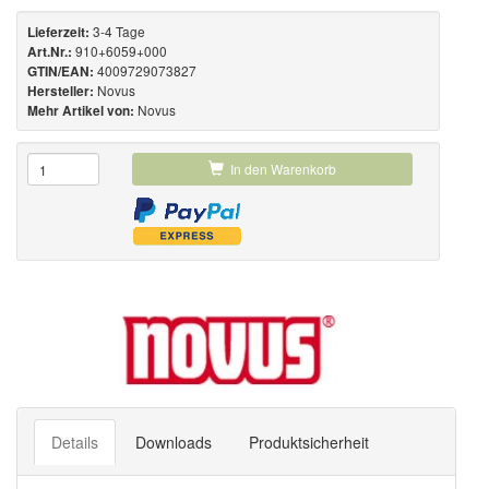
3-4 Tage
Lieferzeit:
910+6059+000
Art.Nr.:
4009729073827
GTIN/EAN:
Novus
Hersteller:
Novus
Mehr Artikel von:
In den Warenkorb
Details
Downloads
Produktsicherheit