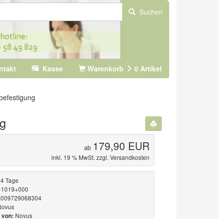
Suchen
ntakt
Kasse
Warenkorb
0
Artikel
befestigung
ng
179,90 EUR
ab
inkl. 19 % MwSt. zzgl.
Versandkosten
-4 Tage
+1019+000
009729068304
Novus
Novus
 von: