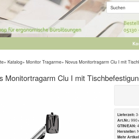
Ko
te
»
Katalog
»
Monitor Tragarme
»
Novus Monitortragarm Clu I mit Tisch
 Monitortragarm Clu I mit Tischbefestigu
3
Lieferzeit:
990
Art.Nr.:
4
GTIN/EAN:
Hersteller:
Mehr Artikel