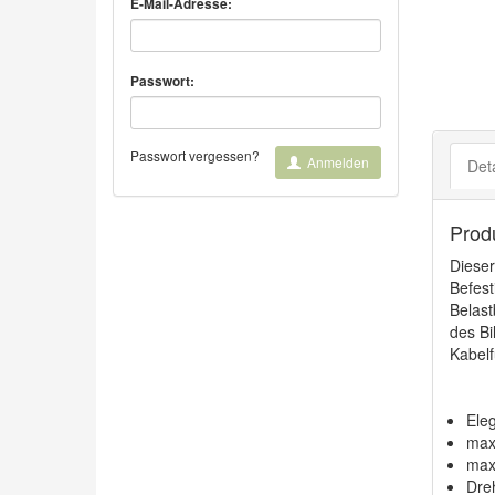
E-Mail-Adresse:
Passwort:
Passwort vergessen?
Anmelden
Deta
Prod
Dieser
Befest
Belast
des Bi
Kabelf
Eleg
maxi
max
Dre