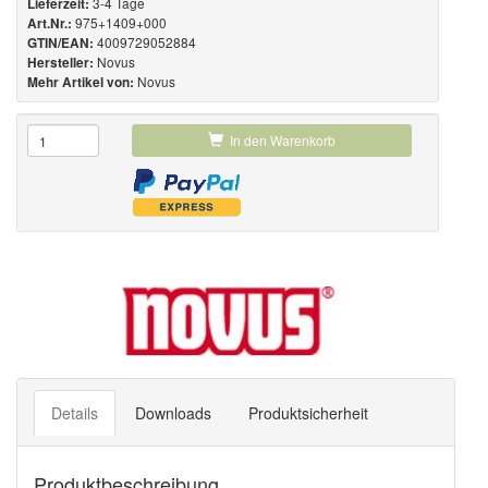
3-4 Tage
Lieferzeit:
975+1409+000
Art.Nr.:
4009729052884
GTIN/EAN:
Novus
Hersteller:
Novus
Mehr Artikel von:
In den Warenkorb
Details
Downloads
Produktsicherheit
Produktbeschreibung