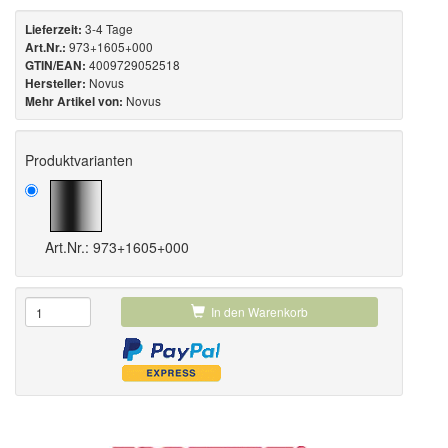
3-4 Tage
Lieferzeit:
973+1605+000
Art.Nr.:
4009729052518
GTIN/EAN:
Novus
Hersteller:
Novus
Mehr Artikel von:
Produktvarianten
Art.Nr.: 973+1605+000
In den Warenkorb